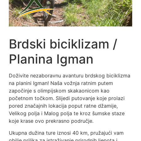
Brdski biciklizam /
Planina Igman
Doživite nezaboravnu avanturu brdskog biciklizma
na planini Igman! Naša vožnja ratnim putem
započinje s olimpijskom skakaonicom kao
početnom točkom. Slijedi putovanje koje prolazi
pored značajnih lokacija poput ratne džamije,
Velikog polja i Malog polja te kroz šumske staze
koje krase ovo prekrasno područje.
Ukupna dužina ture iznosi 40 km, pružajući vam
obilje prilika za istraživanje prirodnih ljepota i