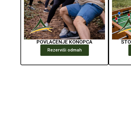
POVLAČENJE KONOPCA
STO
Rezerviši odmah