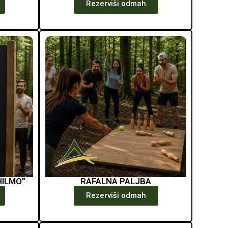
Rezerviši odmah
HILMO”
RAFALNA PALJBA
Rezerviši odmah