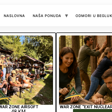
NASLOVNA
NAŠA PONUDA
ODMORI U BEGLU
WAR ZONE AIRSOFT
WAR ZONE “EXIT NUCLEA
48 KM