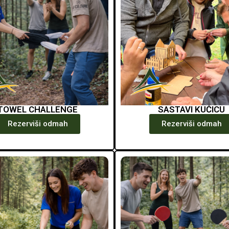
TOWEL CHALLENGE
SASTAVI KUĆICU
Rezerviši odmah
Rezerviši odmah