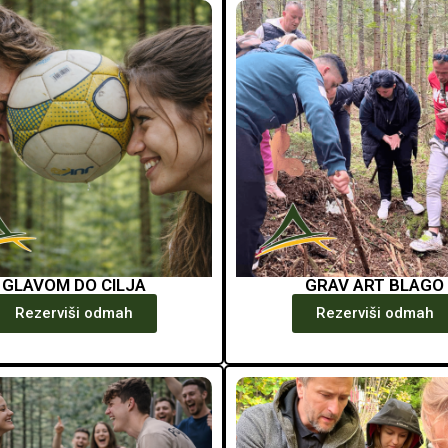
GLAVOM DO CILJA
GRAV ART BLAGO
Rezerviši odmah
Rezerviši odmah