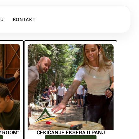
KU
KONTAKT
R ROOM”
ČEKIĆANJE EKSERA U PANJ