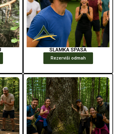
U
SLAMKA SPASA
Rezerviši odmah