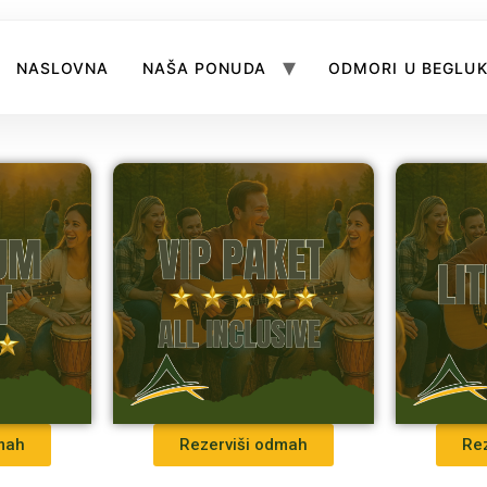
NASLOVNA
NAŠA PONUDA
ODMORI U BEGLU
mah
Rezerviši odmah
Re