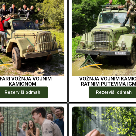
FARI VOŽNJA VOJNIM
VOŽNJA VOJNIM KAMI
KAMIONOM
RATNIM PUTEVIMA IG
Rezerviši odmah
Rezerviši odmah