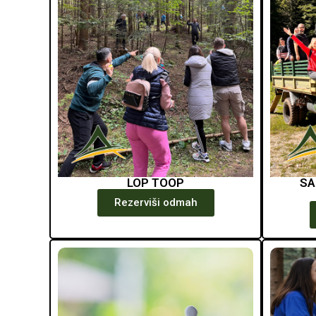
LOP TOOP
SA
Rezerviši odmah