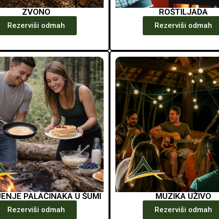
ZVONO
ROŠTILJADA
Rezerviši odmah
Rezerviši odmah
ENJE PALAČINAKA U ŠUMI
MUZIKA UŽIVO
Rezerviši odmah
Rezerviši odmah