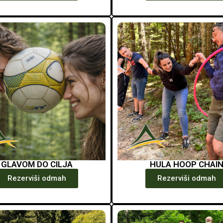
GLAVOM DO CILJA
HULA HOOP CHAI
Rezerviši odmah
Rezerviši odmah