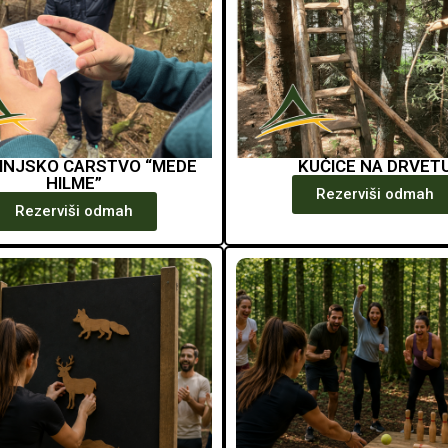
INJSKO CARSTVO “MEDE
KUĆICE NA DRVET
HILME”
Rezerviši odmah
Rezerviši odmah