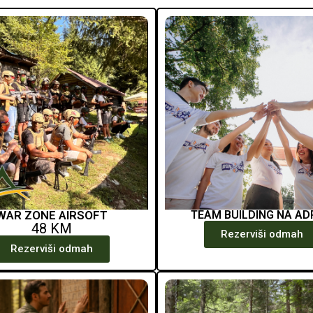
WAR ZONE AIRSOFT
TEAM BUILDING NA AD
48 KM
Rezerviši odmah
Rezerviši odmah