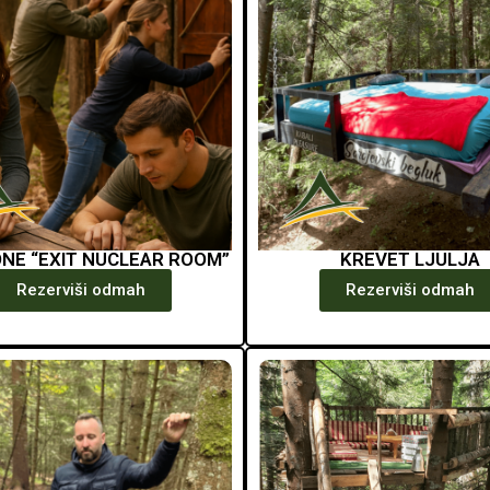
NE “EXIT NUCLEAR ROOM”
KREVET LJULJA
Rezerviši odmah
Rezerviši odmah