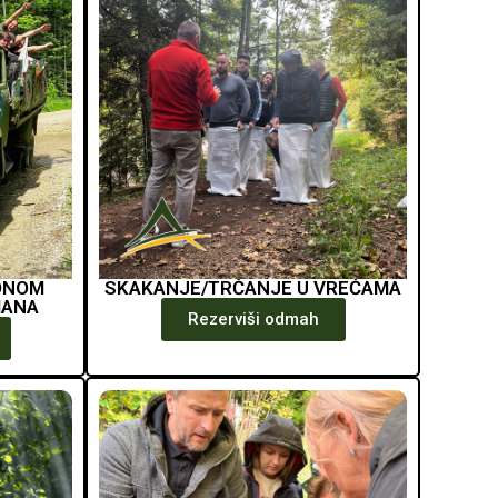
ONOM
SKAKANJE/TRČANJE U VREĆAMA
MANA
Rezerviši odmah