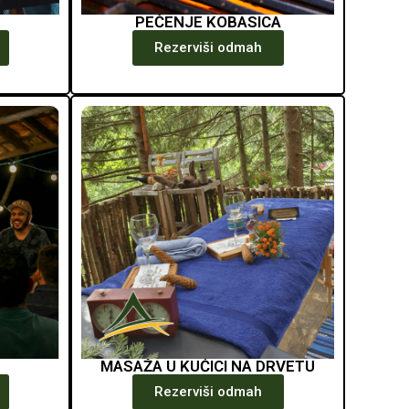
PEČENJE KOBASICA
Rezerviši odmah
MASAŽA U KUĆICI NA DRVETU
Rezerviši odmah