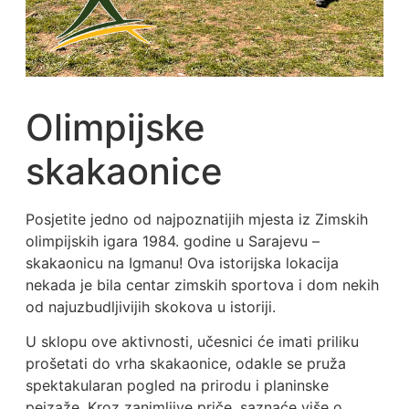
Olimpijske
skakaonice
Posjetite jedno od najpoznatijih mjesta iz Zimskih
olimpijskih igara 1984. godine u Sarajevu –
skakaonicu na Igmanu! Ova istorijska lokacija
nekada je bila centar zimskih sportova i dom nekih
od najuzbudljivijih skokova u istoriji.
U sklopu ove aktivnosti, učesnici će imati priliku
prošetati do vrha skakaonice, odakle se pruža
spektakularan pogled na prirodu i planinske
pejzaže. Kroz zanimljive priče, saznaće više o