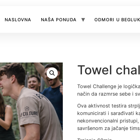
NASLOVNA
NAŠA PONUDA
ODMORI U BEGLU
Towel cha
Towel Challenge je logička 
način da razmrse sebe i sv
Ova aktivnost testira strplj
komunicirati i sarađivati 
nekonvencionalni pristupi,
savršenom za jačanje tims