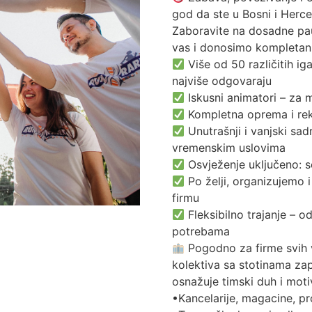
god da ste u Bosni i Hercego
Zaboravite na dosadne pau
vas i donosimo kompletan 
Više od 50 različitih ig
najviše odgovaraju
Iskusni animatori – za m
Kompletna oprema i rekv
Unutrašnji i vanjski sad
vremenskim uslovima
Osvježenje uključeno: s
Po želji, organizujemo i
firmu
Fleksibilno trajanje – o
potrebama
Pogodno za firme svih v
kolektiva sa stotinama zap
osnažuje timski duh i motiv
•Kancelarije, magacine, p