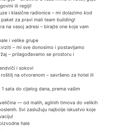
vini ili regiji!
ze i klasične radionice – mi dolazimo kod
paket za pravi mali team building!
ara na vasoj adresi – birajte one koje vam
ale i velike grupe
iziti – mi sve donosimo i postavljamo
ržaj – prilagođavamo se prostoru i
endviči i sokovi
 roštilj na otvorenom – savršeno za hotel ili
d 1 sata do cijelog dana, prema vašim
eličina — od malih, agilnih timova do velikih
oslenih. Svi zaslužuju najbolje iskustvo koje
aciju!
roizvodne hale