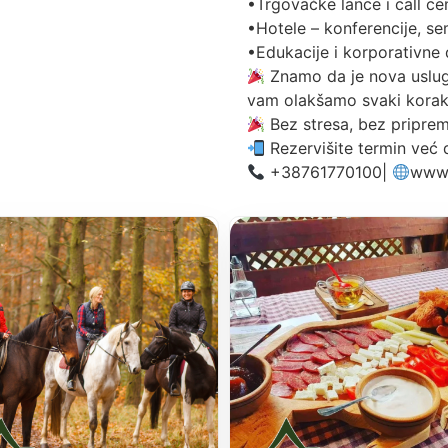
•Trgovačke lance i call ce
•Hotele – konferencije, s
•Edukacije i korporativne
Znamo da je nova uslug
vam olakšamo svaki korak 
Bez stresa, bez priprem
Rezervišite termin već 
‪+38761770100‬|
www.