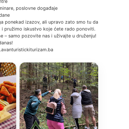
ntre
eminare, poslovne događaje
 dane
a ponekad izazov, ali upravo zato smo tu da
i pružimo iskustvo koje ćete rado ponoviti.
e – samo pozovite nas i uživajte u druženju!
danas!
avanturistickiturizam.ba