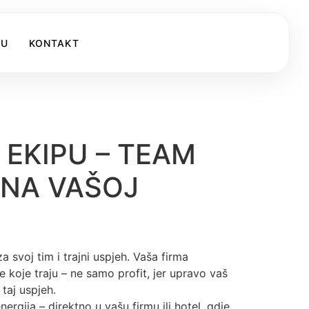
KU
KONTAKT
 EKIPU – TEAM
 NA VAŠOJ
a svoj tim i trajni uspjeh. Vaša firma
koje traju – ne samo profit, jer upravo vaš
taj uspjeh.
ergija – direktno u vašu firmu ili hotel, gdje