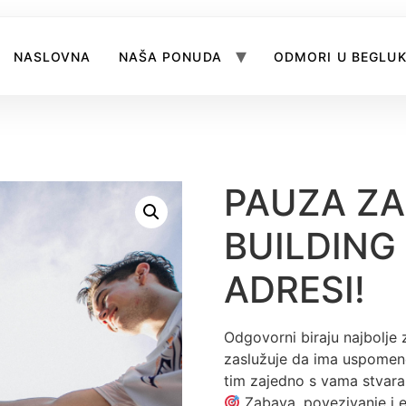
NASLOVNA
NAŠA PONUDA
ODMORI U BEGLU
PAUZA ZA
BUILDING
ADRESI!
Odgovorni biraju najbolje z
zaslužuje da ima uspomene 
tim zajedno s vama stvara 
Zabava, povezivanje i en